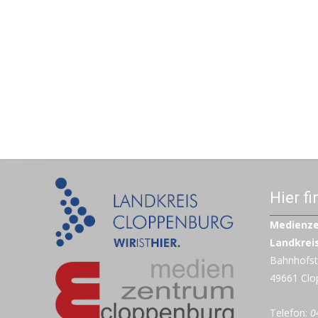
Hier f
Medienz
Landkrei
Bahnhofst
49661 Clo
Telefon:
0