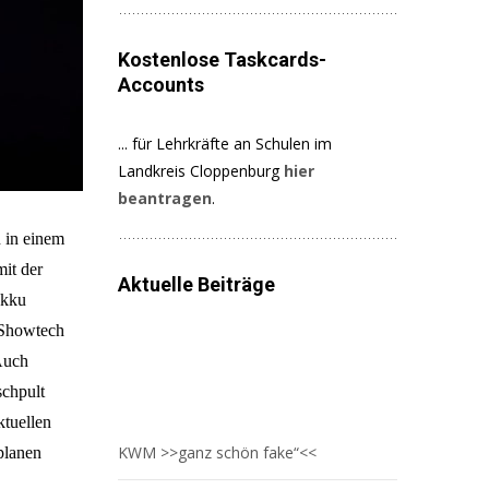
Kostenlose Taskcards-
Accounts
... für Lehrkräfte an Schulen im
Landkreis Cloppenburg
hier
beantragen
.
 in einem
mit der
Aktuelle Beiträge
Akku
 Showtech
Auch
schpult
ktuellen
KWM >>ganz schön fake“<<
 planen