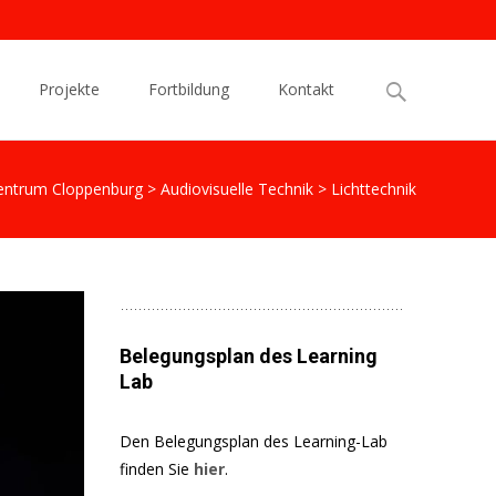
Search
Projekte
Fortbildung
Kontakt
for:
entrum Cloppenburg
>
Audiovisuelle Technik
>
Lichttechnik
Belegungsplan des Learning
Lab
Den Belegungsplan des Learning-Lab
finden Sie
hier
.