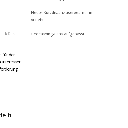
Neuer Kurzdistanzlaserbeamer im
Verleih
Dirk
Geocashing-Fans aufgepasst!
n für den
n Interessen
nförderung
leih