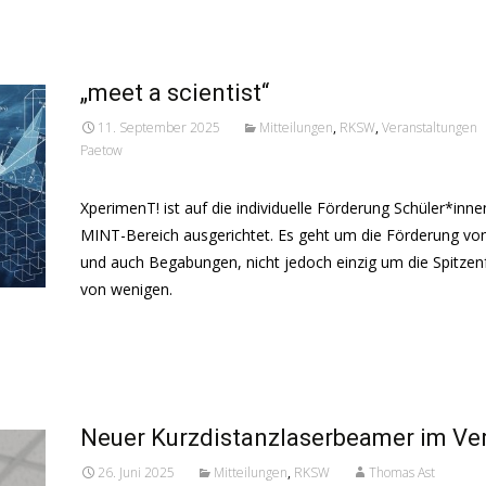
Read More...
„meet a scientist“
11. September 2025
Mitteilungen
,
RKSW
,
Veranstaltungen
Paetow
XperimenT! ist auf die individuelle Förderung Schüler*inne
MINT-Bereich ausgerichtet. Es geht um die Förderung vo
und auch Begabungen, nicht jedoch einzig um die Spitze
von wenigen.
Read More...
Neuer Kurzdistanzlaserbeamer im Ver
26. Juni 2025
Mitteilungen
,
RKSW
Thomas Ast