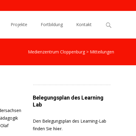
Search
Projekte
Fortbildung
Kontakt
for:
Medienzentrum Cloppenburg
>
Mitteilungen
Belegungsplan des Learning
Lab
edersachsen
pädagogik
Den Belegungsplan des Learning-Lab
 Olaf
finden Sie
hier
.