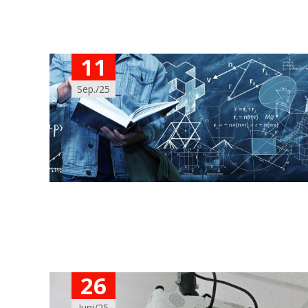
11
Sep./25
26
Juni/25