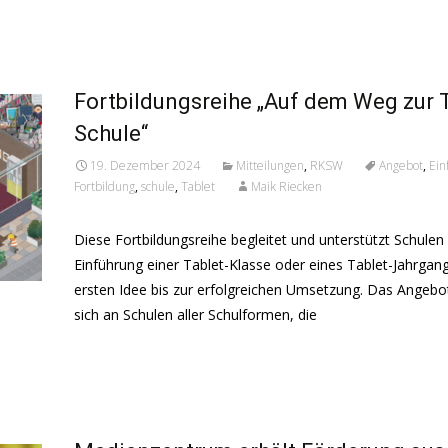
Read More...
Fortbildungsreihe „Auf dem Weg zur T
Schule“
19. Dezember 2024
Mitteilungen
,
RKSW
Angebot
,
Ein
Fortbildung
,
schule
,
Tablet
Maik Riecken
Diese Fortbildungsreihe begleitet und unterstützt Schulen 
Einführung einer Tablet-Klasse oder eines Tablet-Jahrgan
ersten Idee bis zur erfolgreichen Umsetzung. Das Angebot
sich an Schulen aller Schulformen, die
Read More...