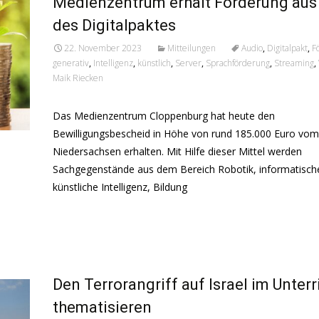
Medienzentrum erhält Förderung aus
des Digitalpaktes
22. November 2023
Mitteilungen
Audio
,
Digitalpakt
,
F
generativ
,
Intelligenz
,
künstlich
,
Server
,
Sprachförderung
,
Streaming
,
Maik Riecken
Das Medienzentrum Cloppenburg hat heute den
Bewilligungsbescheid in Höhe von rund 185.000 Euro vo
Niedersachsen erhalten. Mit Hilfe dieser Mittel werden
Sachgegenstände aus dem Bereich Robotik, informatische
künstliche Intelligenz, Bildung
Read More...
Den Terrorangriff auf Israel im Unterr
thematisieren