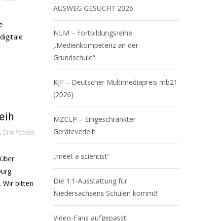
AUSWEG GESUCHT 2026
e
NLM – Fortbildungsreihe
digitale
„Medienkompetenz an der
Grundschule“
KJF – Deutscher Multimediapreis mb21
(2026)
eih
MZCLP – Eingeschränkter
Geräteverleih
Dirk Paetow
„meet a scientist“
rüber
burg
Die 1:1-Ausstattung für
 Wir bitten
Niedersachsens Schulen kommt!
Video-Fans aufgepasst!