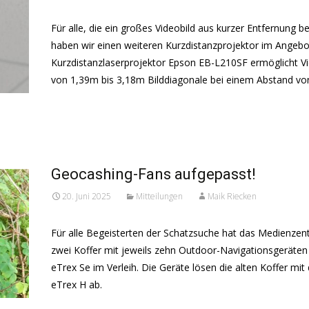
Für alle, die ein großes Videobild aus kurzer Entfernung b
haben wir einen weiteren Kurzdistanzprojektor im Angebo
Kurzdistanzlaserprojektor Epson EB-L210SF ermöglicht 
von 1,39m bis 3,18m Bilddiagonale bei einem Abstand vo
Read More...
Geocashing-Fans aufgepasst!
20. Juni 2025
Mitteilungen
Maik Riecken
Für alle Begeisterten der Schatzsuche hat das Medienzen
zwei Koffer mit jeweils zehn Outdoor-Navigationsgeräte
eTrex Se im Verleih. Die Geräte lösen die alten Koffer mi
eTrex H ab.