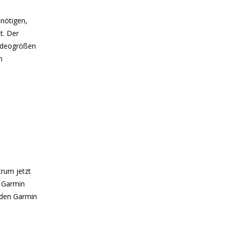
enötigen,
t. Der
Videogrößen
n
trum jetzt
n Garmin
t den Garmin