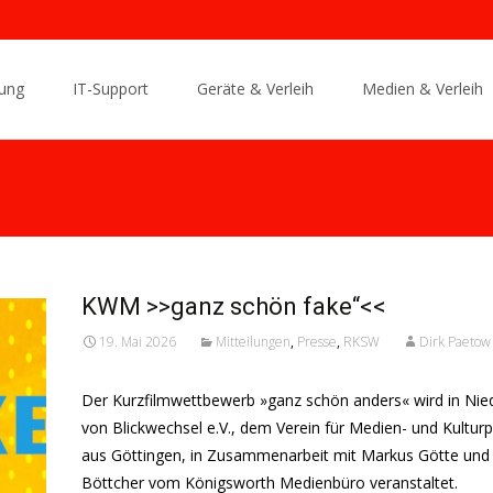
ung
IT-Support
Geräte & Verleih
Medien & Verleih
KWM >>ganz schön fake“<<
19. Mai 2026
Mitteilungen
,
Presse
,
RKSW
Dirk Paetow
Der Kurzfilmwettbewerb »ganz schön anders« wird in Ni
von Blickwechsel e.V., dem Verein für Medien- und Kultur
aus Göttingen, in Zusammenarbeit mit Markus Götte und
Böttcher vom Königsworth Medienbüro veranstaltet.