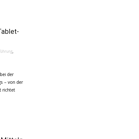
ablet-
führung
,
bei der
gs – von der
 richtet