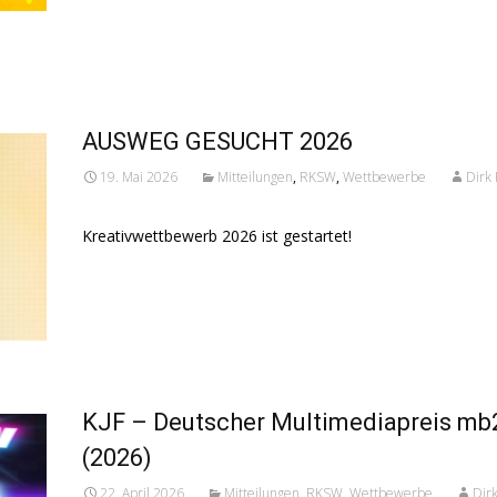
Read More...
AUSWEG GESUCHT 2026
19. Mai 2026
Mitteilungen
,
RKSW
,
Wettbewerbe
Dirk
Kreativwettbewerb 2026 ist gestartet!
Read More...
KJF – Deutscher Multimediapreis mb
(2026)
22. April 2026
Mitteilungen
,
RKSW
,
Wettbewerbe
Dir