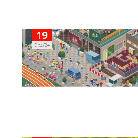
19
Dez./24