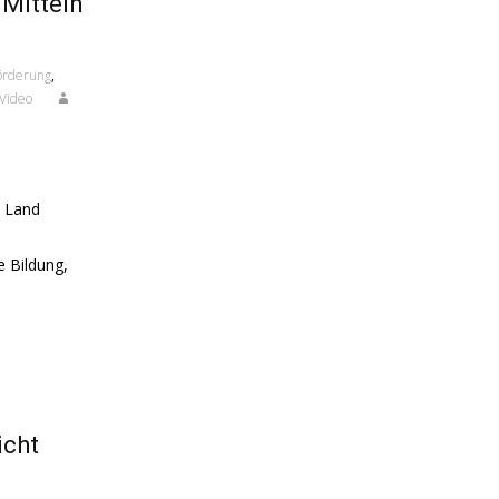
 Mitteln
örderung
,
Video
m Land
 Bildung,
icht