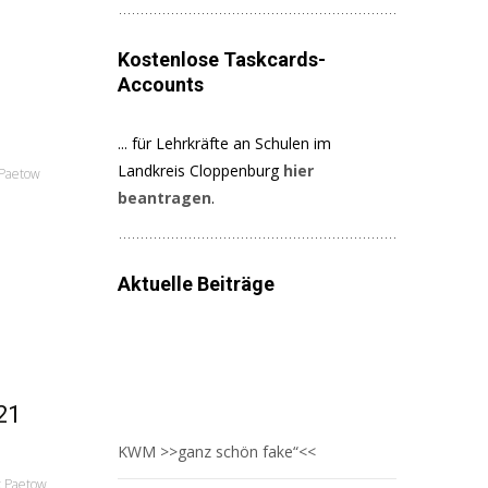
Kostenlose Taskcards-
Accounts
... für Lehrkräfte an Schulen im
Landkreis Cloppenburg
hier
 Paetow
beantragen
.
Aktuelle Beiträge
21
KWM >>ganz schön fake“<<
k Paetow