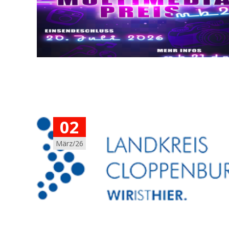
02
März/26