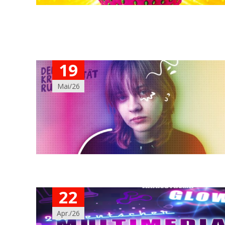
19
Mai/26
22
Apr./26