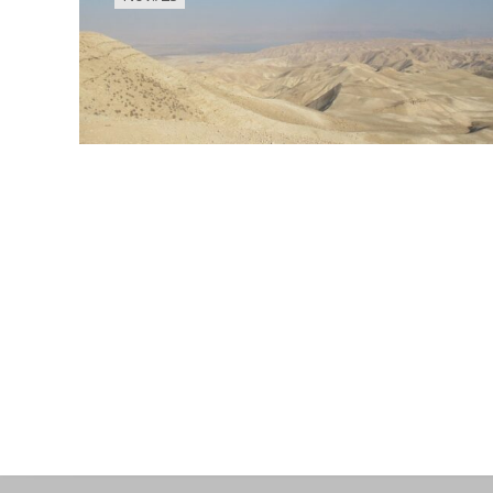
Seitennummerierung
der
Beiträge