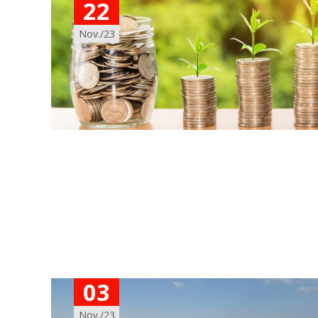
22
Nov./23
03
Nov./23