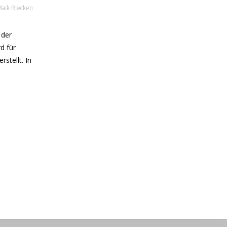
aik Riecken
 der
d für
stellt. In