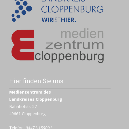
Hier finden Sie uns
Medienzentrum des
Landkreises Cloppenburg
Bahnhofstr. 57
49661 Cloppenburg
Telefon:
04471-159091